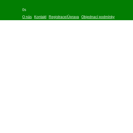
0s
O nás
Kontakt
Registrace/Úprava
Objednací podmínky