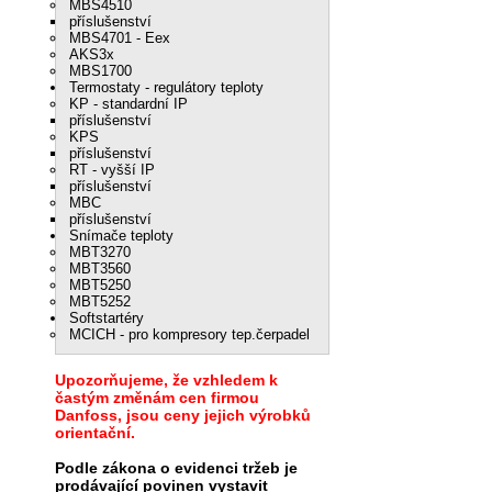
MBS4510
příslušenství
MBS4701 - Eex
AKS3x
MBS1700
Termostaty - regulátory teploty
KP - standardní IP
příslušenství
KPS
příslušenství
RT - vyšší IP
příslušenství
MBC
příslušenství
Snímače teploty
MBT3270
MBT3560
MBT5250
MBT5252
Softstartéry
MCICH - pro kompresory tep.čerpadel
Upozorňujeme, že vzhledem k
častým změnám cen firmou
Danfoss, jsou ceny jejich výrobků
orientační.
Podle zákona o evidenci tržeb je
prodávající povinen vystavit