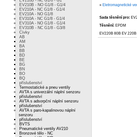
EV210B - NC G1/8 - G1
EV210B - NO G1/8 - G1/4
»
Eletromagnetické ven
EV210A - NC G1/8 - G1/4
EV210A - NO G1/8
Sada těsnění pro:
EV2
EV310A - NC G1/8 - G1/4
EV310A - NO G1/8 - G1/4
Těsnění:
EPDM
EV310B - NC G1/8 - G3/8
Cívky
EV220B 80B EV 220B 
AB
AM
BA
BB
BD
BE
BG
BN
BO
BQ
příslušenství
Termostatické a pneu ventily
AVTA s univerzální náplní senzoru
příslušenství
AVTA s adsorpční náplní senzoru
příslušenství
AVTA s paro-kapalinovou náplní
senzoru
příslušenství
BVTS
Pneumatické ventily AV210
Bronzové tělo - NC