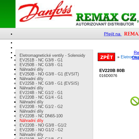
Přejít na
Re
Eletromagnetické ventily - Solenoidy
»
Eletromagn
Obj
EV251B - NC G3/8 - G1
EV250B - NC G3/8 - G1
Náhradní díly
EV220B 80B
EV250B - NO G3/8 - G1 (EVSIT)
016D0076
Náhradní díly
EV225B - NC G3/8 - G1 (EVSIS)
Náhradní díly
EV224B - NC G1/2 - G1
EV220B - NC G1/4 - G1
Náhradní díly
EV220B - NC G1/2 - G2
Náhradní díly
EV220B - NC DN65-100
Náhradní díly
EV220B - NO G3/8 - G1/2
EV220B - NO G1/2 - G2
Náhradní díly