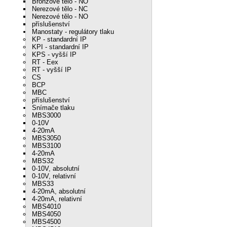
Bronzové tělo - NO
Nerezové tělo - NC
Nerezové tělo - NO
příslušenství
Manostaty - regulátory tlaku
KP - standardní IP
KPI - standardní IP
KPS - vyšší IP
RT - Eex
RT - vyšší IP
CS
BCP
MBC
příslušenství
Snímače tlaku
MBS3000
0-10V
4-20mA
MBS3050
MBS3100
4-20mA
MBS32
0-10V, absolutní
0-10V, relativní
MBS33
4-20mA, absolutní
4-20mA, relativní
MBS4010
MBS4050
MBS4500