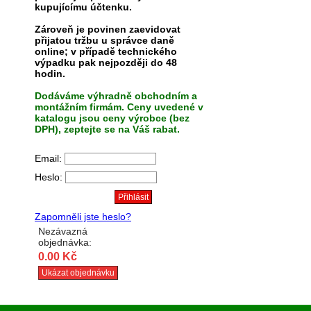
kupujícímu účtenku.
Zároveň je povinen zaevidovat
přijatou tržbu u správce daně
online; v případě technického
výpadku pak nejpozději do 48
hodin.
Dodáváme výhradně obchodním a
montážním firmám. Ceny uvedené v
katalogu jsou ceny výrobce (bez
DPH), zeptejte se na Váš rabat.
Email:
Heslo:
Zapomněli jste heslo?
Nezávazná
objednávka:
0.00 Kč