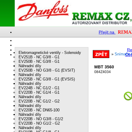
Přejít na
Re
Eletromagnetické ventily - Solenoidy
»
Snímače t
Obj
EV251B - NC G3/8 - G1
EV250B - NC G3/8 - G1
Náhradní díly
MBT 3560
EV250B - NO G3/8 - G1 (EVSIT)
084Z4034
Náhradní díly
EV225B - NC G3/8 - G1 (EVSIS)
Náhradní díly
EV224B - NC G1/2 - G1
EV220B - NC G1/4 - G1
Náhradní díly
EV220B - NC G1/2 - G2
Náhradní díly
EV220B - NC DN65-100
Náhradní díly
EV220B - NO G3/8 - G1/2
EV220B - NO G1/2 - G2
Náhradní díly