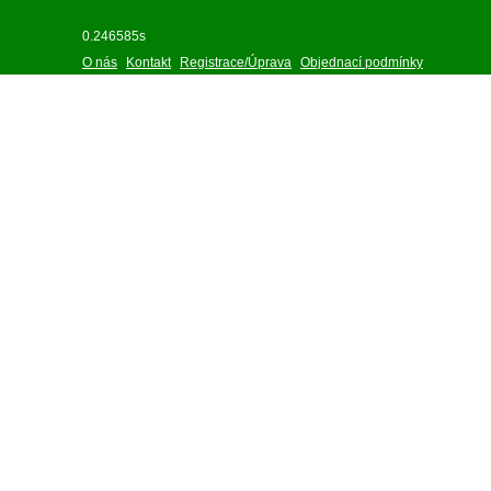
0.246585s
O nás
Kontakt
Registrace/Úprava
Objednací podmínky