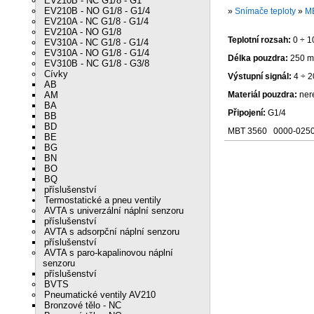
EV210B - NC G1/8 - G1
EV210B - NO G1/8 - G1/4
»
Snímače teploty
»
M
EV210A - NC G1/8 - G1/4
EV210A - NO G1/8
Teplotní rozsah:
0 ÷ 1
EV310A - NC G1/8 - G1/4
EV310A - NO G1/8 - G1/4
Délka pouzdra:
250 
EV310B - NC G1/8 - G3/8
Cívky
Výstupní signál:
4 ÷ 
AB
AM
Materiál pouzdra:
ner
BA
Připojení:
G1/4
BB
BD
MBT 3560 0000-025
BE
BG
BN
BO
BQ
příslušenství
Termostatické a pneu ventily
AVTA s univerzální náplní senzoru
příslušenství
AVTA s adsorpční náplní senzoru
příslušenství
AVTA s paro-kapalinovou náplní
senzoru
příslušenství
BVTS
Pneumatické ventily AV210
Bronzové tělo - NC