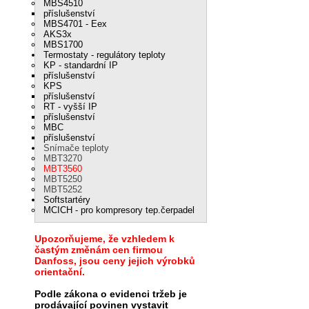
MBS4510
příslušenství
MBS4701 - Eex
AKS3x
MBS1700
Termostaty - regulátory teploty
KP - standardní IP
příslušenství
KPS
příslušenství
RT - vyšší IP
příslušenství
MBC
příslušenství
Snímače teploty
MBT3270
MBT3560
MBT5250
MBT5252
Softstartéry
MCICH - pro kompresory tep.čerpadel
Upozorňujeme, že vzhledem k
častým změnám cen firmou
Danfoss, jsou ceny jejich výrobků
orientační.
Podle zákona o evidenci tržeb je
prodávající povinen vystavit