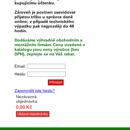
kupujícímu účtenku.
Zároveň je povinen zaevidovat
přijatou tržbu u správce daně
online; v případě technického
výpadku pak nejpozději do 48
hodin.
Dodáváme výhradně obchodním a
montážním firmám. Ceny uvedené v
katalogu jsou ceny výrobce (bez
DPH), zeptejte se na Váš rabat.
Email:
Heslo:
Zapomněli jste heslo?
Nezávazná
objednávka:
0.00 Kč