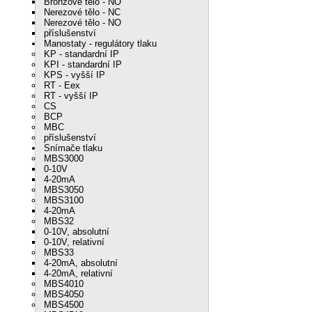
Bronzové tělo - NO
Nerezové tělo - NC
Nerezové tělo - NO
příslušenství
Manostaty - regulátory tlaku
KP - standardní IP
KPI - standardní IP
KPS - vyšší IP
RT - Eex
RT - vyšší IP
CS
BCP
MBC
příslušenství
Snímače tlaku
MBS3000
0-10V
4-20mA
MBS3050
MBS3100
4-20mA
MBS32
0-10V, absolutní
0-10V, relativní
MBS33
4-20mA, absolutní
4-20mA, relativní
MBS4010
MBS4050
MBS4500