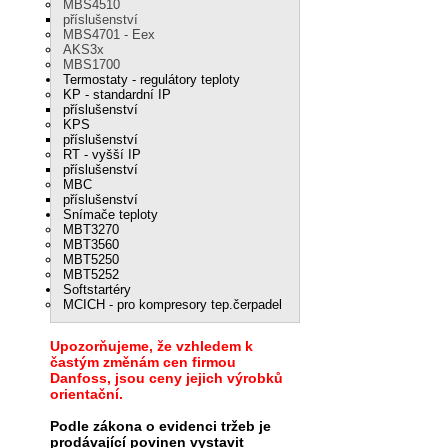
MBS4510
příslušenství
MBS4701 - Eex
AKS3x
MBS1700
Termostaty - regulátory teploty
KP - standardní IP
příslušenství
KPS
příslušenství
RT - vyšší IP
příslušenství
MBC
příslušenství
Snímače teploty
MBT3270
MBT3560
MBT5250
MBT5252
Softstartéry
MCICH - pro kompresory tep.čerpadel
Upozorňujeme, že vzhledem k
častým změnám cen firmou
Danfoss, jsou ceny jejich výrobků
orientační.
Podle zákona o evidenci tržeb je
prodávající povinen vystavit