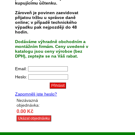
kupujícímu účtenku.
Zároveň je povinen zaevidovat
přijatou tržbu u správce daně
online; v případě technického
výpadku pak nejpozději do 48
hodin.
Dodáváme výhradně obchodním a
montážním firmám. Ceny uvedené v
katalogu jsou ceny výrobce (bez
DPH), zeptejte se na Váš rabat.
Email:
Heslo:
Zapomněli jste heslo?
Nezávazná
objednávka:
0.00 Kč