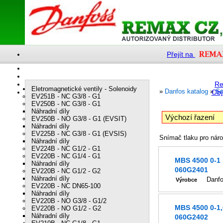
Přejít na
Re
Eletromagnetické ventily - Solenoidy
»
Danfos katalog
»
Sn
Obj
EV251B - NC G3/8 - G1
EV250B - NC G3/8 - G1
Náhradní díly
EV250B - NO G3/8 - G1 (EVSIT)
Náhradní díly
EV225B - NC G3/8 - G1 (EVSIS)
Snímač tlaku pro nár
Náhradní díly
EV224B - NC G1/2 - G1
EV220B - NC G1/4 - G1
MBS 4500 0-1
Náhradní díly
060G2401
EV220B - NC G1/2 - G2
Náhradní díly
Danf
Výrobce
EV220B - NC DN65-100
Náhradní díly
EV220B - NO G3/8 - G1/2
MBS 4500 0-1,
EV220B - NO G1/2 - G2
Náhradní díly
060G2402