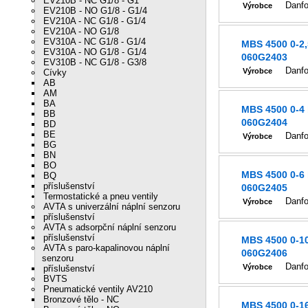
EV210B - NC G1/8 - G1
Danf
Výrobce
EV210B - NO G1/8 - G1/4
EV210A - NC G1/8 - G1/4
EV210A - NO G1/8
EV310A - NC G1/8 - G1/4
MBS 4500 0-2,
EV310A - NO G1/8 - G1/4
060G2403
EV310B - NC G1/8 - G3/8
Danf
Výrobce
Cívky
AB
AM
BA
MBS 4500 0-4
BB
060G2404
BD
BE
Danf
Výrobce
BG
BN
BO
MBS 4500 0-6
BQ
příslušenství
060G2405
Termostatické a pneu ventily
Danf
Výrobce
AVTA s univerzální náplní senzoru
příslušenství
AVTA s adsorpční náplní senzoru
příslušenství
MBS 4500 0-1
AVTA s paro-kapalinovou náplní
060G2406
senzoru
Danf
Výrobce
příslušenství
BVTS
Pneumatické ventily AV210
Bronzové tělo - NC
MBS 4500 0-1