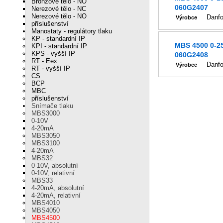
Bronzové tělo - NO
060G2407
Nerezové tělo - NC
Nerezové tělo - NO
Danf
Výrobce
příslušenství
Manostaty - regulátory tlaku
KP - standardní IP
MBS 4500 0-2
KPI - standardní IP
KPS - vyšší IP
060G2408
RT - Eex
Danf
Výrobce
RT - vyšší IP
CS
BCP
MBC
příslušenství
Snímače tlaku
MBS3000
0-10V
4-20mA
MBS3050
MBS3100
4-20mA
MBS32
0-10V, absolutní
0-10V, relativní
MBS33
4-20mA, absolutní
4-20mA, relativní
MBS4010
MBS4050
MBS4500