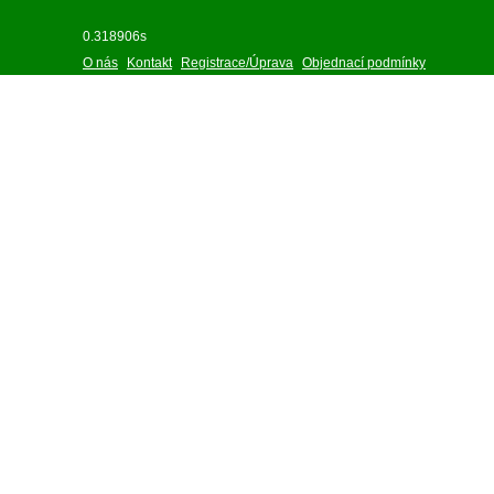
0.318906s
O nás
Kontakt
Registrace/Úprava
Objednací podmínky